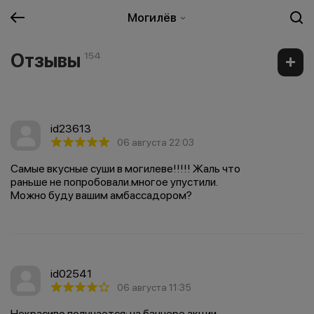
Могилёв
Отзывы
154
id23613
06 августа 22:03
Самые вкусные суши в могилеве!!!!! Жаль что
раньше не попробовали.многое упустили.
Можно буду вашим амбассадором?
id02541
06 августа 11:35
Некрасиво получается: на баннере акции