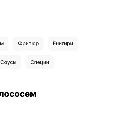
ум
Фритюр
Ёнигири
Соусы
Специи
 лососем