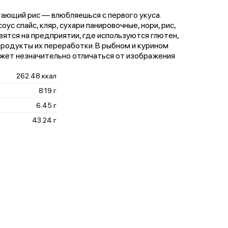
тающий рис — влюбляешься с первого укуса.
оус спайс, кляр, сухари панировочные, нори, рис,
овятся на предприятии, где используются глютен,
 продукты их переработки. В рыбном и курином
ожет незначительно отличаться от изображения
262.48 ккал
8.19 г
6.45 г
43.24 г