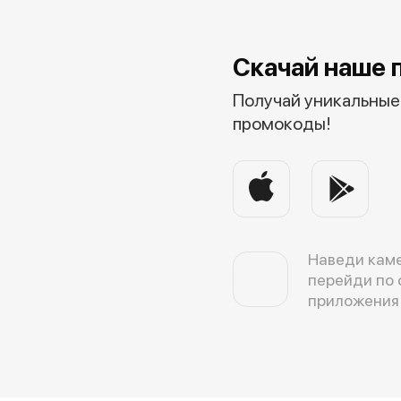
Скачай наше 
Получай уникальные 
промокоды!
Наведи каме
перейди по 
приложения