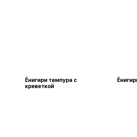
Ёнигири темпура с
Ёнигир
креветкой