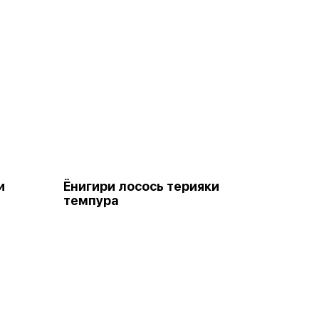
и
Ёнигири лосось терияки
темпура