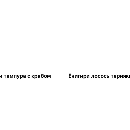
и темпура с крабом
Ёнигири лосось терияк