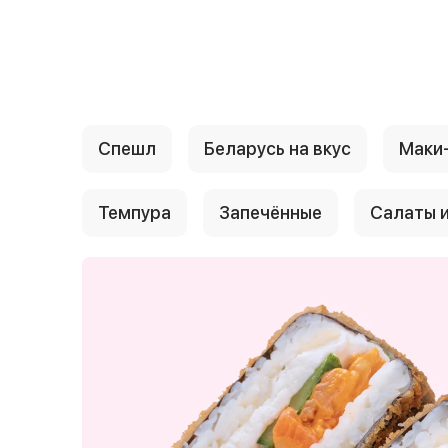
{{ textContacts }}
Спешл
Беларусь на вкус
Маки
Темпура
Запечённые
Салаты и