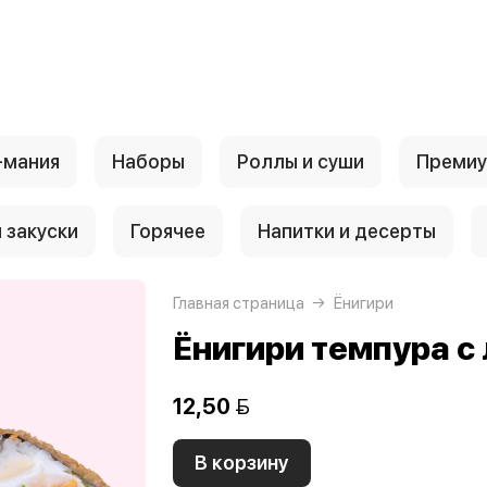
-мания
Наборы
Роллы и суши
Преми
 закуски
Горячее
Напитки и десерты
Главная страница
Ёнигири
Ёнигири темпура с
12,50 
В корзину