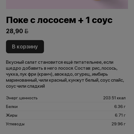
Поке с лососем + 1 соус
28,90 
В корзину
Вкусный салат становится ещё питательнее, если
щедро добавить в него лосося. Состав: рис, лосось,
чукка, лук фри (кранч), авокадо, огурец, имбирь
маринованный, чили красный, кунжут белый, соус спайс,
соус чили сладкий
Энерг. ценность
203.51 ккал
Белки
6.36 г
Жиры
6.71 г
Углеводы
29.96 г