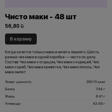
Чисто маки - 48 шт
56,80 
В корзину
Когда хочется только маки и ничего лишнего. Шесть
разных чиз маки в одной коробке — чисто по делу.
Состав: Чиз маки с огурцом, Чиз маки с курицей, Чиз
маки с краб, Чиз маки креветка, Чиз маки лосось, Чиз
маки омлет
Энерг. ценность
280.15 ккал
Белки
7.94 г
Жиры
8.41 г
Углеводы
43.46 г