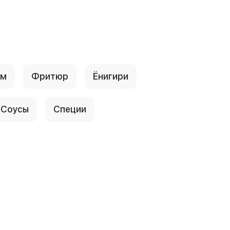
ум
Фритюр
Ёнигири
Соусы
Специи