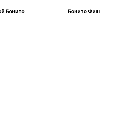
й Бонито
Бонито Фиш