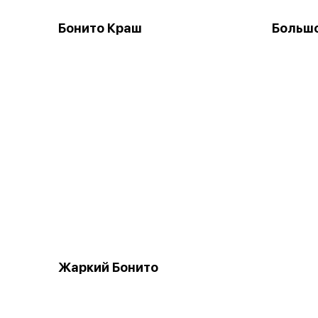
Бонито Краш
Большо
Жаркий Бонито