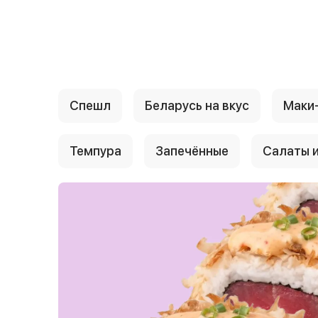
{{ textContacts }}
Спешл
Беларусь на вкус
Маки
Темпура
Запечённые
Салаты и