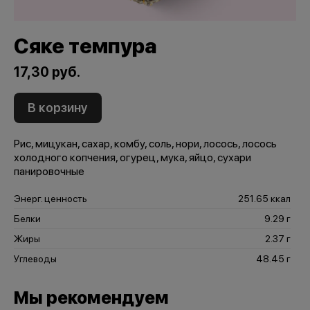
Сяке темпура
17,30 руб.
В корзину
Рис, мицукан, сахар, комбу, соль, нори, лосось, лосось
холодного копчения, огурец, мука, яйцо, сухари
панировочные
Энерг. ценность
251.65 ккал
Белки
9.29 г
Жиры
2.37 г
Углеводы
48.45 г
Мы рекомендуем