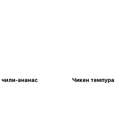
 чили-ананас
Чикен темпура