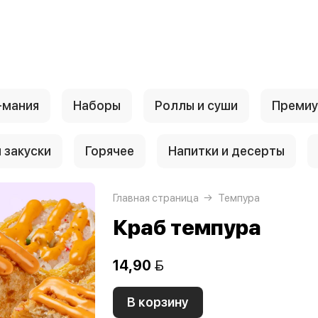
-мания
Наборы
Роллы и суши
Преми
 закуски
Горячее
Напитки и десерты
Главная страница
Темпура
Краб темпура
14,90 
В корзину