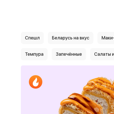
{{ textContacts }}
Спешл
Беларусь на вкус
Маки
Темпура
Запечённые
Салаты и