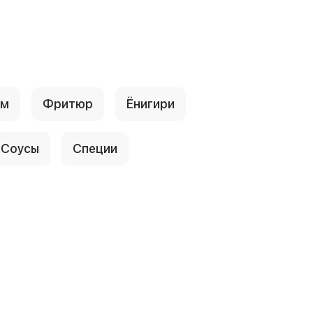
ум
Фритюр
Ёнигири
Соусы
Специи