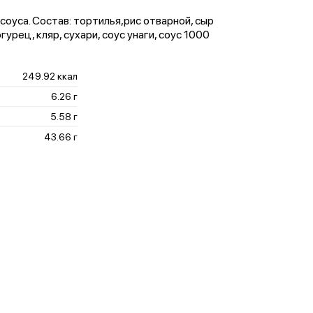
 соуса. Состав: тортилья,рис отварной, сыр
урец, кляр, сухари, соус унаги, соус 1000
249.92 ккал
6.26 г
5.58 г
43.66 г