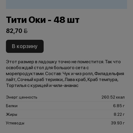
Тити Оки - 48 шт
82,70 
В корзину
Этот размер в ладошку точно не поместится. Так что
освобождай стол для большого сета с
морепродуктами. Состав: Чук и чиз ролл, Филадельфия
лайт, Сочный краб терияки, Лава краб, Краб темпура,
Тортилья с курицей и чили-ананас
Энерг. ценность
260.52 ккал
Белки
6.85 г
Жиры
8.22 г
Углеводы
39.93 г