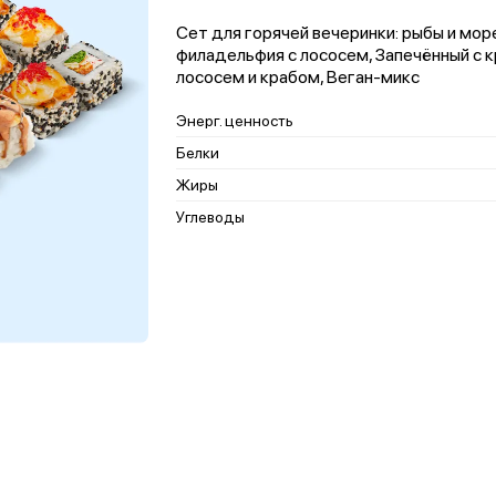
Сет для горячей вечеринки: рыбы и мор
филадельфия с лососем, Запечённый с к
лососем и крабом, Веган-микс
Энерг. ценность
Белки
Жиры
Углеводы