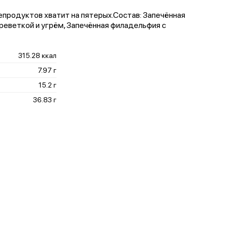
епродуктов хватит на пятерых.Состав: Запечённая
реветкой и угрём, Запечённая филадельфия с
315.28 ккал
7.97 г
15.2 г
36.83 г