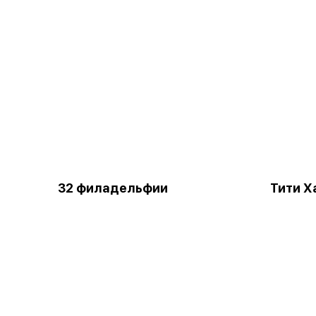
32 филадельфии
Тити Х