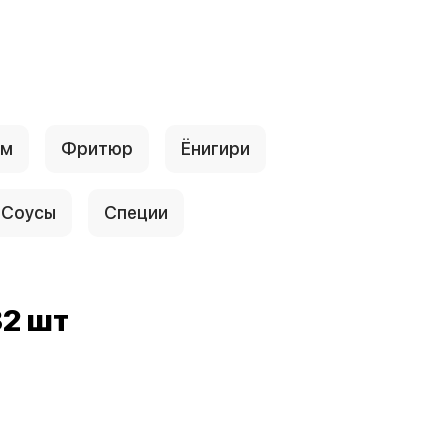
ум
Фритюр
Ёнигири
Соусы
Специи
32 шт