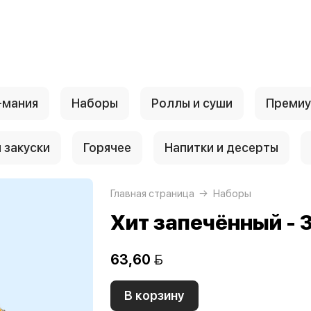
-мания
Наборы
Роллы и суши
Преми
 закуски
Горячее
Напитки и десерты
Главная страница
Наборы
Хит запечённый - 
63,60 
В корзину