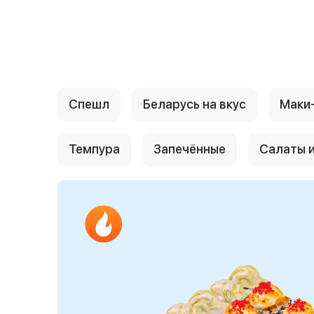
{{ textContacts }}
Спешл
Беларусь на вкус
Маки
Темпура
Запечённые
Салаты и