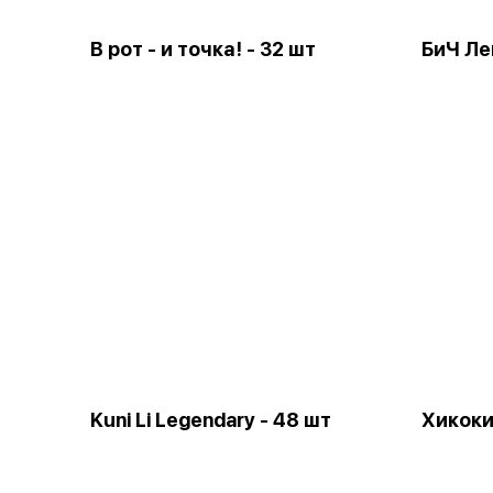
В рот - и точка! - 32 шт
БиЧ Ле
Kuni Li Legendary - 48 шт
Хикоки