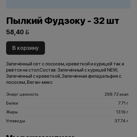
Пылкий Фудзоку - 32 шт
58,40 
В корзину
Запечённый сет с лососем, креветкой и курицей так и
рвётся на стол.Состав: Запечённый с курицей NEW,
Запечённый с креветкой, Запечённая филадельфия с
лососем, Веган-микс
Энерг. ценность
299.72 ккал
Белки
7.71 г
Жиры
13.16 г
Углеводы
37.74 г