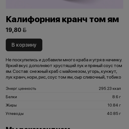
Калифорния кранч том ям
19,80 
В корзину
Не поскупились и добавили много краба и угря в начинку.
Яркий вкус дополняют хрустящий лук и пряный соус том
ям. Состав: снежный краб с майонезом, угорь, кунжут,
лук кранч, нори, рис, соус том ям, сыр сливочный, тобико
Энерг. ценность
295.23 ккал
Белки
8.6 г
Жиры
10.84 г
Углеводы
40.85 г