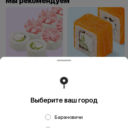
Мы рекомендуем
Лава эби
Филадельфия с
лососем
холодного
копчения
Выберите ваш город
ООО «Лотос Арт»
Барановичи
ООО «Лотос Арт» УНП 791384234 Юридический
адрес: г. Могилев, ул. Белинского, 3, к. 1К, 212000