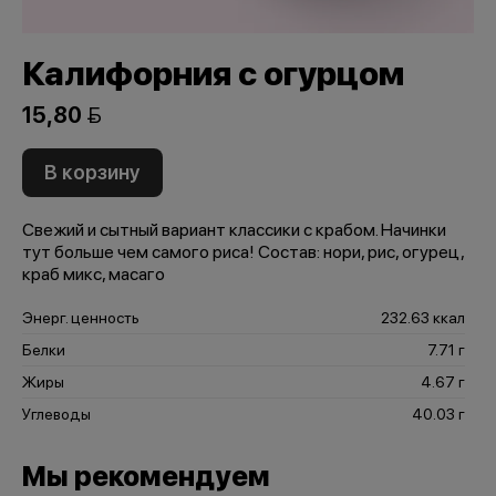
Калифорния с огурцом
15,80 
В корзину
Свежий и сытный вариант классики с крабом. Начинки
тут больше чем самого риса! Состав: нори, рис, огурец,
краб микс, масаго
Энерг. ценность
232.63 ккал
Белки
7.71 г
Жиры
4.67 г
Углеводы
40.03 г
Мы рекомендуем