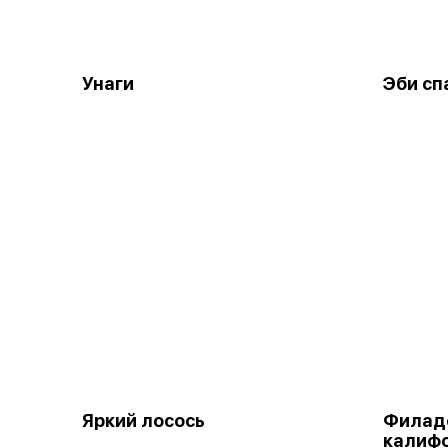
Унаги
Эби сп
Яркий лосось
Филад
калиф