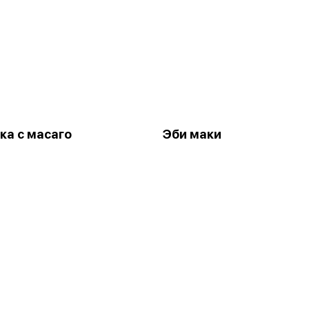
ка с масаго
Эби маки