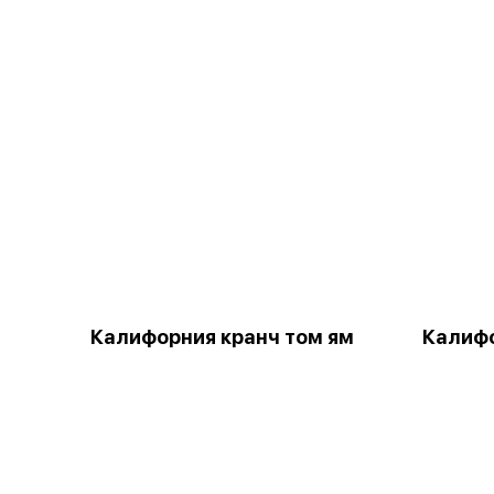
Калифорния кранч том ям
Калифо