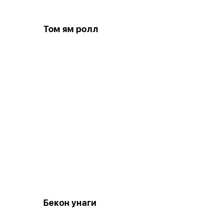
Том ям ролл
Бекон унаги