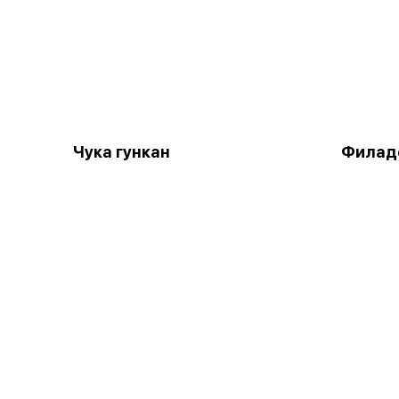
Чука гункан
Филаде