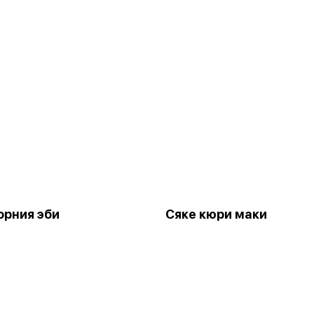
рния эби
Сяке кюри маки