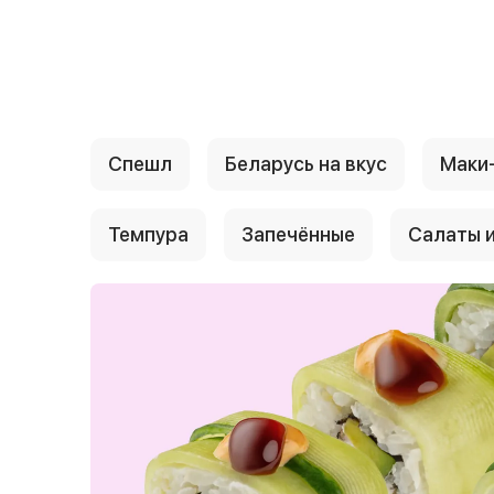
{{ textContacts }}
Спешл
Беларусь на вкус
Маки
Темпура
Запечённые
Салаты и