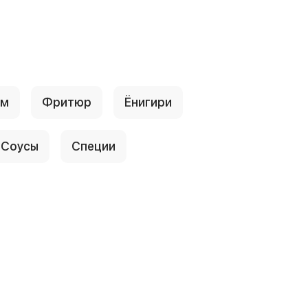
ум
Фритюр
Ёнигири
Соусы
Специи