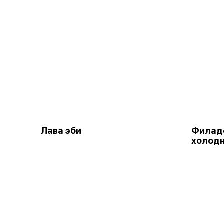
Лава эби
Филад
холодн