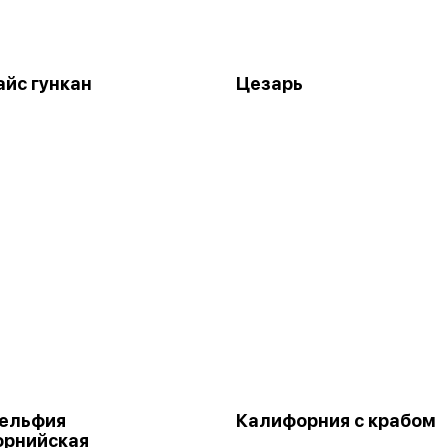
айс гункан
Цезарь
ельфия
Калифорния с крабом
орнийская