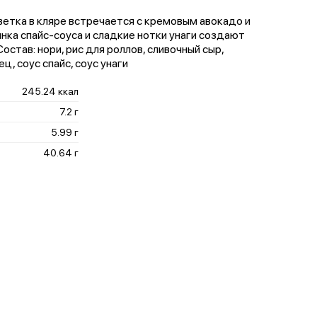
ветка в кляре встречается с кремовым авокадо и
нка спайс-соуса и сладкие нотки унаги создают
остав: нори, рис для роллов, сливочный сыр,
ец, соус спайс, соус унаги
245.24 ккал
7.2 г
5.99 г
40.64 г