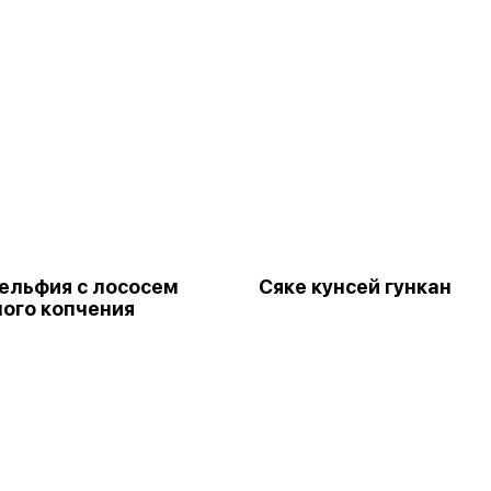
ельфия с лососем
Сяке кунсей гункан
ого копчения