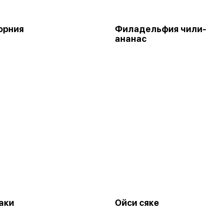
орния
Филадельфия чили-
ананас
аки
Ойси сяке